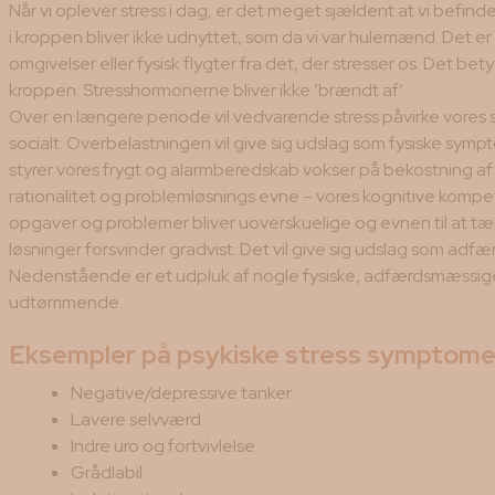
Når vi oplever stress i dag, er det meget sjældent at vi befinder
i kroppen bliver ikke udnyttet, som da vi var hulemænd. Det er
omgivelser eller fysisk flygter fra det, der stresser os. Det be
kroppen. Stresshormonerne bliver ikke ’brændt af’.
Over en længere periode vil vedvarende stress påvirke vores 
socialt. Overbelastningen vil give sig udslag som fysiske sym
styrer vores frygt og alarmberedskab vokser på bekostning af 
rationalitet og problemløsnings evne – vores kognitive komp
opgaver og problemer bliver uoverskuelige og evnen til at tæ
løsninger forsvinder gradvist. Det vil give sig udslag som 
Nedenstående er et udpluk af nogle fysiske, adfærdsmæssige
udtømmende.
Eksempler på psykiske stress symptome
Negative/depressive tanker
Lavere selvværd
Indre uro og fortvivlelse
Grådlabil