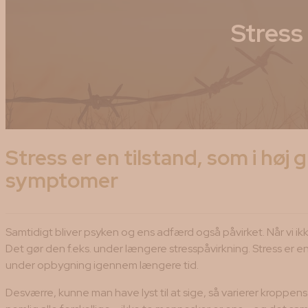
Stress
Stress er en tilstand, som i hø
symptomer
Samtidigt bliver psyken og ens adfærd også påvirket. Når vi ik
Det gør den f.eks. under længere stresspåvirkning. Stress er 
under opbygning igennem længere tid.
Desværre, kunne man have lyst til at sige, så varierer kroppens