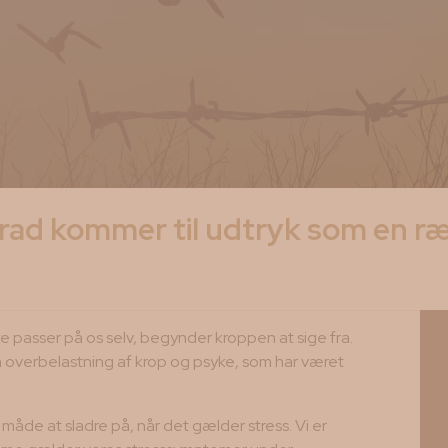
j grad kommer til udtryk som en r
ke passer på os selv, begynder kroppen at sige fra.
en overbelastning af krop og psyke, som har været
 måde at sladre på, når det gælder stress. Vi er