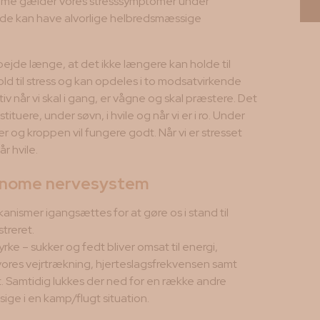
samme gælder vores stresssymptomer under
nde kan have alvorlige helbredsmæssige
jde længe, at det ikke længere kan holde til
d til stress og kan opdeles i to modsatvirkende
v når vi skal i gang, er vågne og skal præstere. Det
ituere, under søvn, i hvile og når vi er i ro. Under
og kroppen vil fungere godt. Når vi er stresset
r hvile.
utonome nervesystem
ismer igangsættes for at gøre os i stand til
treret.
ke – sukker og fedt bliver omsat til energi,
ores vejrtrækning, hjerteslagsfrekvensen samt
ugt. Samtidig lukkes der ned for en række andre
ige i en kamp/flugt situation.