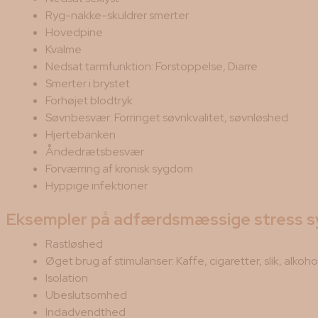
Ryg-nakke-skuldrer smerter
Hovedpine
Kvalme
Nedsat tarmfunktion: Forstoppelse, Diarre
Smerter i brystet
Forhøjet blodtryk
Søvnbesvær: Forringet søvnkvalitet, søvnløshed
Hjertebanken
Åndedrætsbesvær
Forværring af kronisk sygdom
Hyppige infektioner
Eksempler på adfærdsmæssige stress 
Rastløshed
Øget brug af stimulanser: Kaffe, cigaretter, slik, alkoho
Isolation
Ubeslutsomhed
Indadvendthed