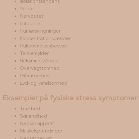
Isolationstendens
Vrede
Nervøsitet
Irritabilitet
Humørsvingninger
Koncentrationsbesvær
Hukommelsesbesvær
Tankemylder
Bekymring/Angst
Overvagtsomhed
Glemsomhed
Lyd-og lysfølsomhed
Eksempler på fysiske stress symptomer
Træthed
Svimmelhed
Nedsat appetit
Muskelspændinger
Nedsat sexlyst