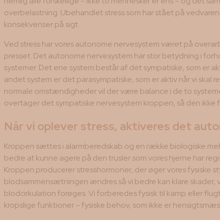
nemlig alle forskellige – ikke to mennesker er ens – og det 
overbelastning. Ubehandlet stress som har stået på vedvare
konsekvenser på sigt.
Ved stress har vores autonome nervesystem været på overarbe
presset. Det autonome nervesystem har stor betydning i forhol
systemer. Det ene system består af det sympatiske, som er akti
andet system er det parasympatiske, som er aktiv når vi skal rest
normale omstændigheder vil der være balance i de to systemer 
overtager det sympatiske nervesystem kroppen, så den ikke få
Når vi oplever stress, aktiveres det a
Kroppen sættes i alarmberedskab og en række biologiske mekan
bedre at kunne agere på den trusler som vores hjerne har regis
Kroppen producerer stresshormoner, der øger vores fysiske styr
blodsammensætningen ændres så vi bedre kan klare skader, v
blodcirkulation forøges. Vi forberedes fysisk til kamp eller fl
kropslige funktioner – fysiske behov, som ikke er hensigtsmæss