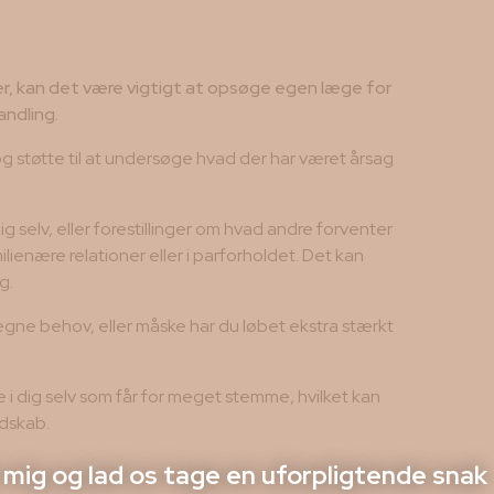
 kan det være vigtigt at opsøge egen læge for
ndling.
 og støtte til at undersøge hvad der har været årsag
selv, eller forestillinger om hvad andre forventer
ilienære relationer eller i parforholdet. Det kan
g.
egne behov, eller måske har du løbet ekstra stærkt
e i dig selv som får for meget stemme, hvilket kan
edskab.
mig og lad os tage en uforpligtende snak