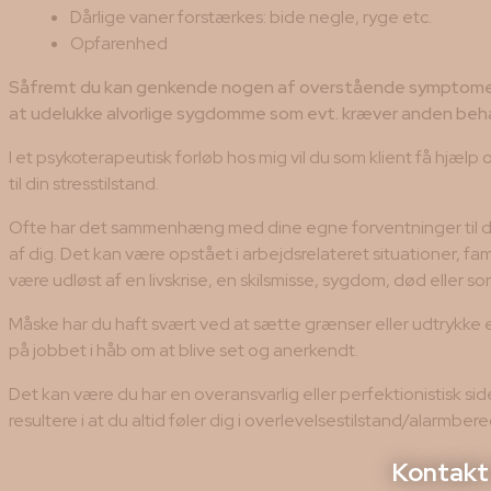
Dårlige vaner forstærkes: bide negle, ryge etc.
Opfarenhed
Såfremt du kan genkende nogen af overstående symptomer,
at udelukke alvorlige sygdomme som evt. kræver anden beha
I et psykoterapeutisk forløb hos mig vil du som klient få hjælp
til din stresstilstand.
Ofte har det sammenhæng med dine egne forventninger til dig 
af dig. Det kan være opstået i arbejdsrelateret situationer, fam
være udløst af en livskrise, en skilsmisse, sygdom, død eller sor
Måske har du haft svært ved at sætte grænser eller udtrykke 
på jobbet i håb om at blive set og anerkendt.
Det kan være du har en overansvarlig eller perfektionistisk sid
resultere i at du altid føler dig i overlevelsestilstand/alarmber
Kontakt 