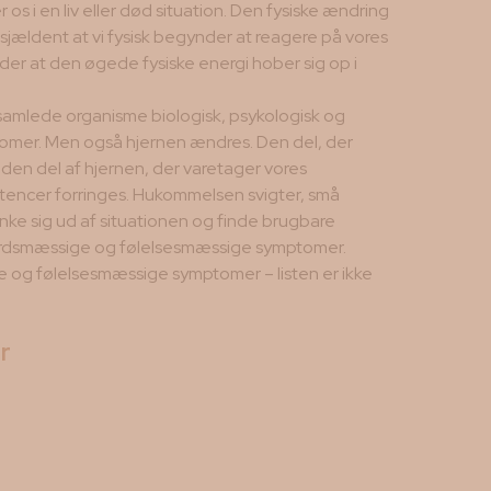
 os i en liv eller død situation. Den fysiske ændring
 sjældent at vi fysisk begynder at reagere på vores
tyder at den øgede fysiske energi hober sig op i
samlede organisme biologisk, psykologisk og
ptomer. Men også hjernen ændres. Den del, der
den del af hjernen, der varetager vores
etencer forringes. Hukommelsen svigter, små
nke sig ud af situationen og finde brugbare
adfærdsmæssige og følelsesmæssige symptomer.
 og følelsesmæssige symptomer – listen er ikke
r