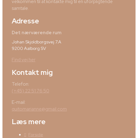
velkommen til at kontakte mig til en uforpligtende
samtale.
Adresse
Det nærværende rum
Johan Skjoldborgsvej 7.A
9200 Aalborg SV
Find vej her
Kontakt mig
Telefon:
(+45) 22 51 76 50
E-mail:
quitomarianne@gmail.com
Læs mere
Forside