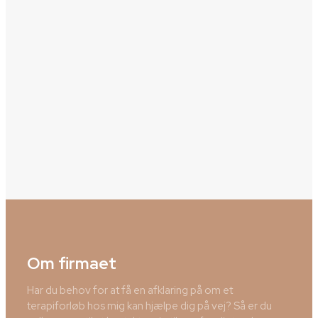
Om firmaet
Har du behov for at få en afklaring på om et
terapiforløb hos mig kan hjælpe dig på vej? Så er du