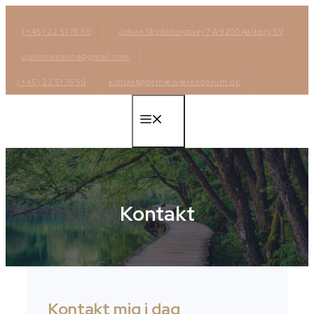
Hop
til
(+45) 22 51 76 50
Johan Skjoldborgsvej 7.A 9200 Aalborg SV
indhold
quitomarianne@gmail.com
(+45) 22 51 76 50
kontakt@detnærværenderum.dk
Menu
Kontakt
Kontakt mig i dag