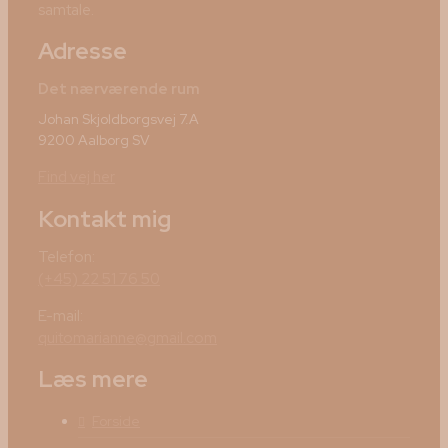
samtale.
Adresse
Det nærværende rum
Johan Skjoldborgsvej 7.A
9200 Aalborg SV
Find vej her
Kontakt mig
Telefon:
(+45) 22 51 76 50
E-mail:
quitomarianne@gmail.com
Læs mere
Forside