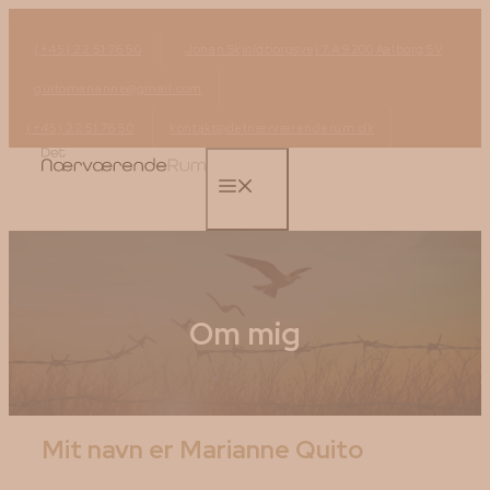
Hop
til
(+45) 22 51 76 50
Johan Skjoldborgsvej 7.A 9200 Aalborg SV
indhold
quitomarianne@gmail.com
(+45) 22 51 76 50
kontakt@detnærværenderum.dk
Menu
Om mig
Mit navn er Marianne Quito