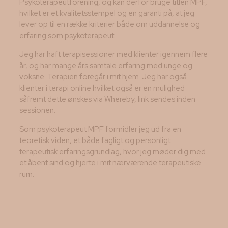
Psykoterapeutforening, og kan derfor bruge titlen MPF,
hvilket er et kvalitetsstempel og en garanti på, at jeg
lever op til en række kriterier både om uddannelse og
erfaring som psykoterapeut.
Jeg har haft terapisessioner med klienter igennem flere
år, og har mange års samtale erfaring med unge og
voksne. Terapien foregår i mit hjem. Jeg har også
klienter i terapi online hvilket også er en mulighed
såfremt dette ønskes via Whereby, link sendes inden
sessionen.
Som psykoterapeut MPF formidler jeg ud fra en
teoretisk viden, et både fagligt og personligt
terapeutisk erfaringsgrundlag, hvor jeg møder dig med
et åbent sind og hjerte i mit nærværende terapeutiske
rum.