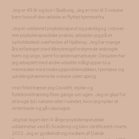
Jeg er 49 år og bor i Skalborg. Jeg er mor til 3 voksne
børn hvoraf den ældste er flyttet hjemmefra.
Jeg er uddannet psykoterapeut og pædagog. Udover
min psykoterapeutiske praksis, arbejder jeg på et
opholdssted i nærheden af Hjallerup. Jeg har mange
års erfaringer med tilknytningsforstyrrede anbragte
børn og unge, samt forældresamarbejde. Desuden har
jeg arbejdet med andre udsatte målgrupper bl.a.
mennesker med misbrugsproblematikker, hjemløse og
udviklingshæmmede voksne uden sprog.
I min fritid træner jeg Crossfit, styrke og
funktioneltræning flere gange om ugen. Jeg er glad for
at bruge tid i naturen eller i vandet, hvor jeg nyder at
vinterbade og gå i saunagus.
Jeg har taget den 4-årige psykoterapeutiske
uddannelse ved ID Academy og blev certificeret i marts
2022. Jeg er godkendt og medlem af Dansk