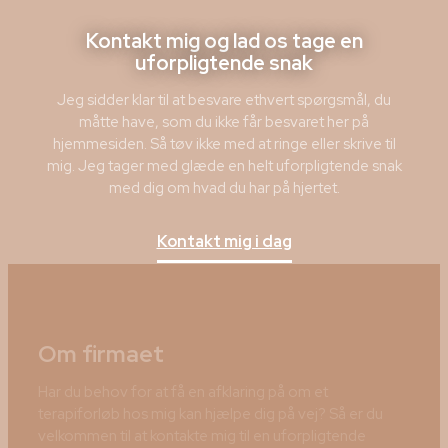
Kontakt mig og lad os tage en
uforpligtende snak
Jeg sidder klar til at besvare ethvert spørgsmål, du
måtte have, som du ikke får besvaret her på
hjemmesiden. Så tøv ikke med at ringe eller skrive til
mig. Jeg tager med glæde en helt uforpligtende snak
med dig om hvad du har på hjertet.
Kontakt mig i dag
Om firmaet
Har du behov for at få en afklaring på om et
terapiforløb hos mig kan hjælpe dig på vej? Så er du
velkommen til at kontakte mig til en uforpligtende